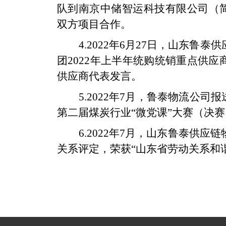
队到南京中储智运科技有限公司（简
双方项目合作。
4.2022
年
6
月
27
日，山东鲁泰供
团
2022
年上半年统购统销重点供应
供应商代表发言。
5.2022
年
7
月，鲁泰物流公司报
第二届煤炭行业“微党课”大赛（决
6.2022
年
7
月，山东鲁泰供应链
关系评定，荣获“山东省劳动关系和