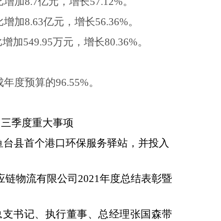
比增加
8.7
亿元，增长
57.12%
。
比增加
8.63
亿元，增长
56.36%
。
比增加
549.95
万元，增长
80.36%
。
成年度预算的
96.55%
。
司三季度重大事项
鱼台县首个港口环保服务驿站，并投入
应链物流有限公司
2021
年度总结表彰暨
总支书记、执行董事、总经理张国森带