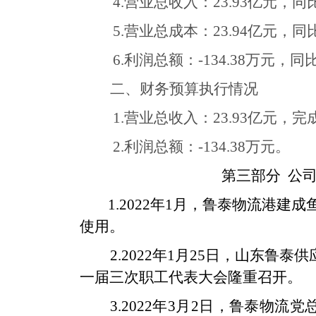
4.
营业总收入：
23.93
亿元，同
5.
营业总成本：
23.94
亿元，同
6.
利润总额：
-134.38
万元，同
二、财务预算执行情况
1.
营业总收入：
23.93
亿元，完
2.
利润总额：
-134.38
万元。
第三部分
公
1.2022
年
1
月，鲁泰物流港建成
使用。
2.2022
年
1
月
25
日，山东鲁泰供
一届三次职工代表大会隆重召开。
3.2022
年
3
月
2
日，鲁泰物流党