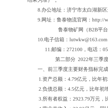
结果为准）”。
8.
办公地址：济宁市太白湖新区
9.
网址：鲁泰物流官网：
http://
鲁泰物矿网（
B2B
平台
10.
电子信箱：
lutwkw@163.com
11.
邮编：
272100
，电话：
05
第二部分
2022
年三季
一、前三季度主要财务指标完
1.
资产总额：
4.79
亿元，比年初
2.
负债总额：
4.5
亿元，比年初
3.
所有者权益：
2923.79
万元，