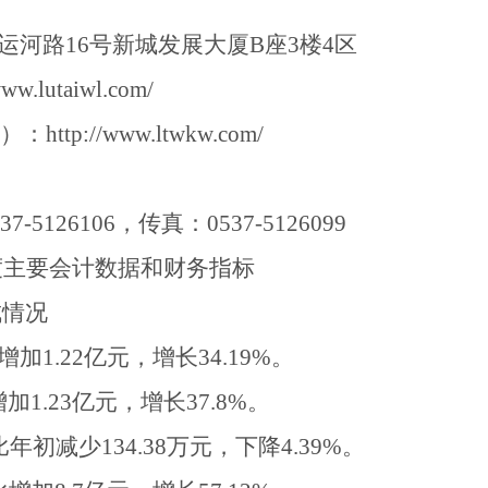
运河路
16
号新城发展大厦
B
座
3
楼
4
区
www.lutaiwl.com/
）：
http://www.ltwkw.com/
37-5126106
，传真：
0537-5126099
度主要会计数据和财务指标
成情况
增加
1.22
亿元，增长
34.19%
。
增加
1.23
亿元，增长
37.8%
。
比年初减少
134.38
万元，下降
4.39%
。