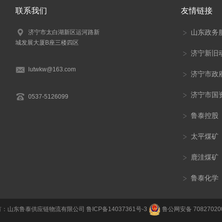
联系我们
友情链接
山东政务
济宁市太白湖新区运河路新
城发展大厦B座三楼四区
济宁新旧
lutwkw@163.com
济宁市政
济宁市国
0537-5126099
鲁泰控股
太平煤矿
鹿洼煤矿
鲁泰化学
有：山东鲁泰供应链物流有限公司
鲁ICP备14037361号-3
鲁公网安备 70827020