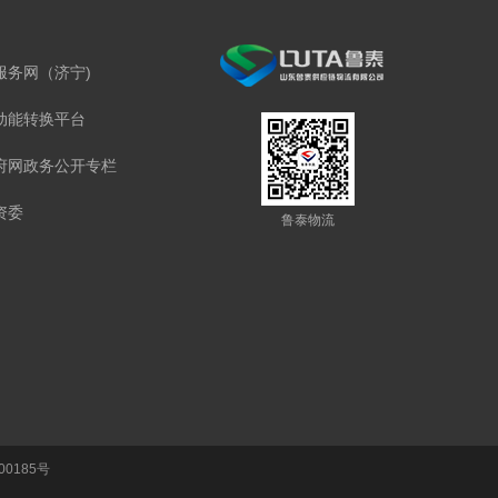
服务网（济宁)
动能转换平台
府网政务公开专栏
资委
鲁泰物流
00185号