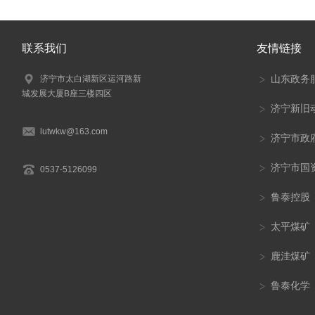
联系我们
友情链接
山东政务
济宁市太白湖新区运河路新
城发展大厦B座三楼四区
济宁新旧
lutwkw@163.com
济宁市政
济宁市国
0537-5126099
鲁泰控股
太平煤矿
鹿洼煤矿
鲁泰化学