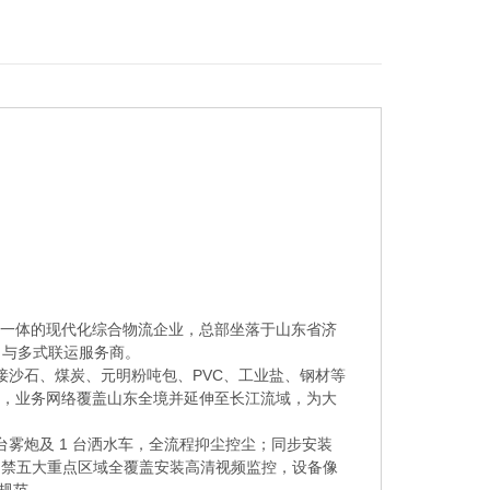
一体的现代化综合物流企业，总部坐落于山东省济
口与多式联运服务商。
定承接沙石、煤炭、元明粉吨包、PVC、工业盐、钢材等
吨，业务网络覆盖山东全境并延伸至长江流域，为大
台雾炮及 1 台洒水车，全流程抑尘控尘；同步安装
门禁五大重点区域全覆盖安装高清视频监控，设备像